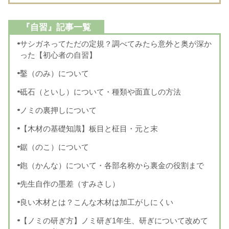
『自習』記事一覧
サシガネってただの定規？調べてみたら意外と奥が深か
った【初心者の自習】
鑿（のみ）について
砥石（といし）について・種類や面直しの方法
ノミの裏押しについて
【木材の基礎知識】板目と柾目・元と末
鋸（のこ）について
鉋（かんな）について・各部名称から裏金の役割まで
先生自作の墨差（すみさし）
良い木材とは？こんな木材は加工がしにくい
【ノミの研ぎ方】ノミ研ぎ1年生、研ぎについて改めて