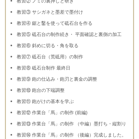
教習② ノミの裏押しと研ぎ
教習③ サシガネと墨差で墨付け
教習④ 鋸と鑿を使って砥石台を作る
教習⑤ 砥石台の制作続き・ 平面確認と裏側の加工
教習⑥ 斜めに切る・角を取る
教習⑦ 砥石台（荒砥用）の制作
教習⑧ 砥石台制作 最終日
教習⑨ 鉋の仕込み・鉋刃と裏金の調整
教習⑩ 鉋台の下端調整
教習⑪ 鉋がけの基本を学ぶ
教習⑫ 作業台「馬」の制作 (前編)
教習⑬ 作業台「馬」の制作 （中編）墨打ち・縦割り
教習⑭ 作業台「馬」の制作 （後編）完成しました。