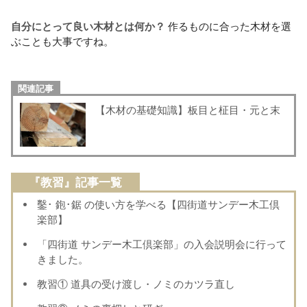
自分にとって良い木材とは何か？
作るものに合った木材を選
ぶことも大事ですね。
関連記事
【木材の基礎知識】板目と柾目・元と末
『教習』記事一覧
鑿･ 鉋･鋸 の使い方を学べる【四街道サンデー木工倶
楽部】
「四街道 サンデー木工倶楽部」の入会説明会に行って
きました。
教習① 道具の受け渡し・ノミのカツラ直し