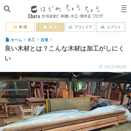
料 理
木 工
アウトドア
エブリイ
ホーム
木工
自習
良い木材とは？こんな木材は加工がしにく
い
2021/05/26