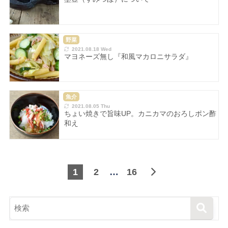
野菜
2021.08.18 Wed
マヨネーズ無し『和風マカロニサラダ』
魚介
2021.08.05 Thu
ちょい焼きで旨味UP。カニカマのおろしポン酢
和え
1
2
…
16