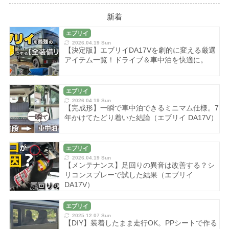
新着
エブリイ
2026.04.19 Sun
【決定版】エブリイDA17Vを劇的に変える厳選
アイテム一覧！ドライブ＆車中泊を快適に。
エブリイ
2026.04.19 Sun
【完成形】一瞬で車中泊できるミニマム仕様。7
年かけてたどり着いた結論（エブリイ DA17V）
エブリイ
2026.04.19 Sun
【メンテナンス】足回りの異音は改善する？シ
リコンスプレーで試した結果（エブリイ
DA17V）
エブリイ
2025.12.07 Sun
【DIY】装着したまま走行OK。PPシートで作る