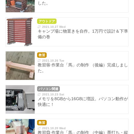
した。
アウトドア
2021.10.27 Wed
キャンプ場に物置きを自作。1万円で設計＆下準
備の巻
教習
2021.10.26 Tue
教習⑭ 作業台「馬」の制作 （後編）完成しまし
た。
パソコン関連
2021.10.23 Sat
メモリを8GBから16GBに増設。パソコン動作が
快適に！
教習
2021.10.20 Wed
教習⑬ 作業台「馬」の制作 （中編）墨打ち・縦