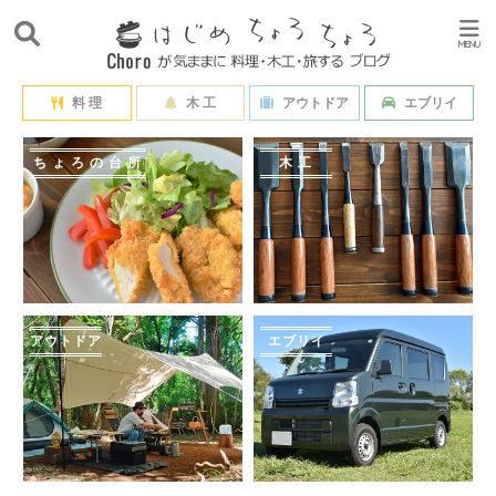
料 理
木 工
アウトドア
エブリイ
ちょろの台所
木工
アウトドア
エブリイ