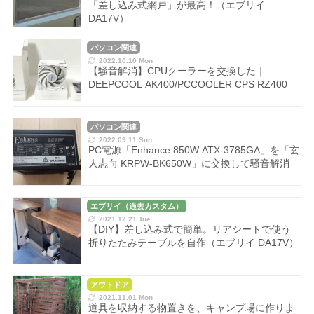
「差し込み式網戸」が最高！（エブリイ
DA17V）
パソコン関連
2022.10.10 Mon
【騒音解消】CPUクーラーを交換した｜
DEEPCOOL AK400/PCCOOLER CPS RZ400
パソコン関連
2022.09.11 Sun
PC電源「Enhance 850W ATX-3785GA」を「玄
人志向 KRPW-BK650W」に交換して騒音解消
エブリイ（過去カスタム）
2021.12.21 Tue
【DIY】差し込み式で簡単。リアシートで使う
折りたたみテーブルを自作（エブリイ DA17V）
アウトドア
2021.11.01 Mon
道具を収納する物置きを、キャンプ場に作りま