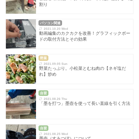
割り
パソコン関連
2021.10.20 Wed
動画編集のカクカクを改善！グラフィックボー
ドの取付方法とその効果
野菜
2021.09.05 Sun
野菜たっぷり。小松菜とむね肉の【ネギ塩だ
れ】炒め
自習
2021.08.26 Thu
「墨を打つ」墨壺を使って長い直線を引く方法
自習
2021.08.25 Wed
墨壺（すみつぼ）について