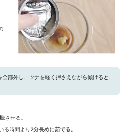
の
を全部外し、ツナを軽く押さえながら傾けると、
沸騰させる。
いる時間より
2分長めに茹でる。