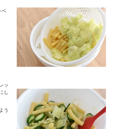
ャベ
レッ
にし
よう