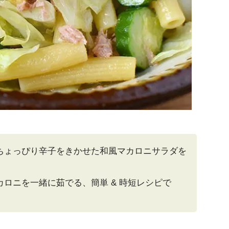
ちょっぴり辛子をきかせた和風マカロニサラダを
ロニを一緒に茹でる、簡単 & 時短レシピで