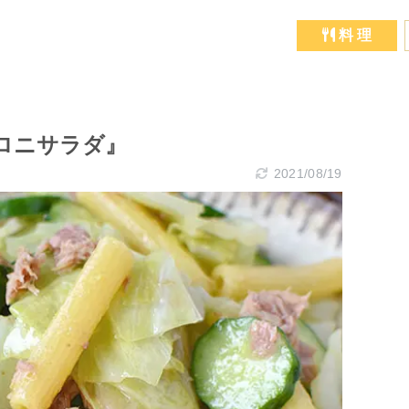
料 理
ロニサラダ』
2021/08/19