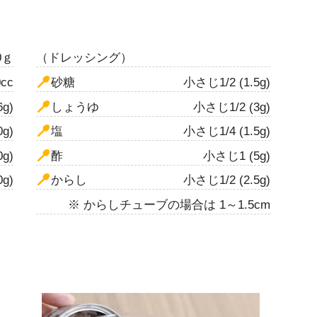
0ｇ
（ドレッシング）
0cc
砂糖
小さじ1/2 (1.5g)
g)
しょうゆ
小さじ1/2 (3g)
0g)
塩
小さじ1/4 (1.5g)
0g)
酢
小さじ1 (5g)
0g)
からし
小さじ1/2 (2.5g)
※ からしチューブの場合は 1～1.5cm