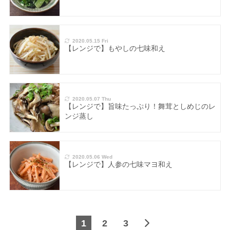
2020.05.15 Fri
【レンジで】もやしの七味和え
2020.05.07 Thu
【レンジで】旨味たっぷり！舞茸としめじのレ
ンジ蒸し
2020.05.06 Wed
【レンジで】人参の七味マヨ和え
1
2
3