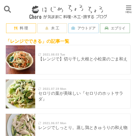
料 理
木 工
アウトドア
エブリイ
「レンジでできる」の記事一覧
2021.08.03 Tue
【レンジで】切り干し大根と小松菜のごま和え
2021.07.19 Mon
セロリの葉が美味しい『セロリのホットサラ
ダ』
2021.06.07 Mon
レンジでしっとり。蒸し鶏ときゅうりの和え物