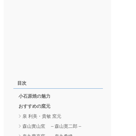
目次
小石原焼の魅力
おすすめの窯元
泉 利美・貴敏 窯元
森山實山窯 – 森山寛二郎 –