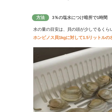
方法
3％の塩水につけ暗所で1時間
水の量の目安は、貝の頭が少しでるくら
ホンビノス貝1kgに対して1.5リットル