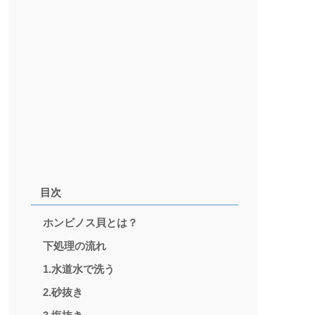
目次
ホンビノス貝とは？
下処理の流れ
1.水道水で洗う
2.砂抜き