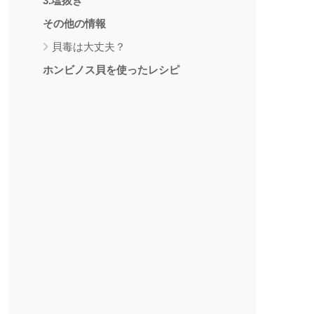
3.塩抜き
その他の情報
貝毒は大丈夫？
ホンビノス貝を使ったレシピ