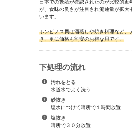
日本での繁殖が確認されたのが比較的近
が、食味の良さが注目され流通量が拡大
います。
ホンビノス貝は酒蒸しや焼き料理など、
き、更に価格も割安のお得な貝です。
下処理の流れ
汚れをとる
水道水でよく洗う
砂抜き
塩水につけて暗所で１時間放置
塩抜き
暗所で３０分放置