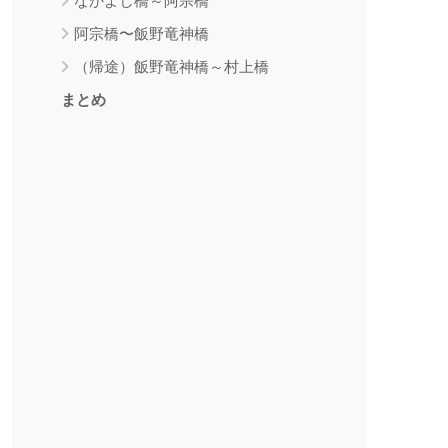
なかよし橋～阿宗橋
阿宗橋〜飯野竜神橋
（帰途）飯野竜神橋～村上橋
まとめ