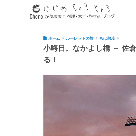
ホーム
ルーレットの旅
ちば散歩
小晦日。なかよし橋 ～ 佐
る！