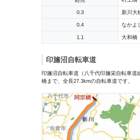
0.3
新川大
0.4
なかよ
1.1
大和橋
印旛沼自転車道
印旛沼自転車道（八千代印旛栄自転車道
橋まで、全長27.3kmの自転車道です。