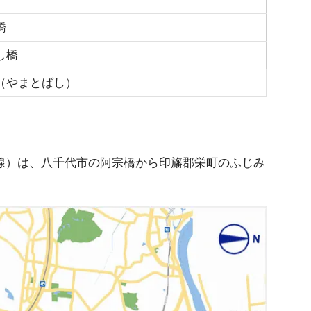
橋
し橋
（やまとばし）
線）は、八千代市の阿宗橋から印旛郡栄町のふじみ