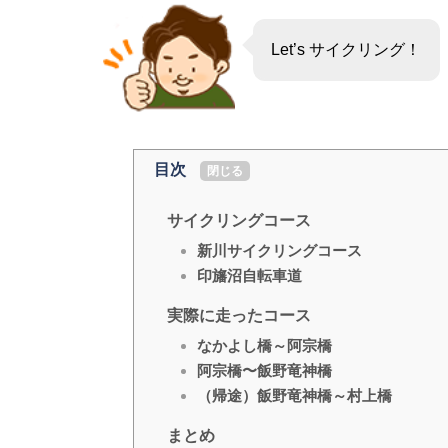
Let’s サイクリング！
目次
[
閉じる
]
サイクリングコース
新川サイクリングコース
印旛沼自転車道
実際に走ったコース
なかよし橋～阿宗橋
阿宗橋〜飯野竜神橋
（帰途）飯野竜神橋～村上橋
まとめ