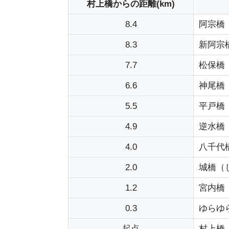
村上橋からの距離(km)
8.4
阿宗橋
8.3
新阿宗
7.7
松保橋
6.6
神尾橋
5.5
平戸橋
4.9
逆水橋
4.0
八千代
2.0
城橋（
1.2
宮内橋
0.3
ゆらゆ
起点
村上橋