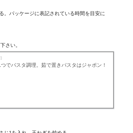
させる。パッケージに表記されている時間を目安に
て下さい。
日
1つでパスタ調理。茹で置きパスタはジャポン！
さじ1を入れ、玉ねぎを炒める。