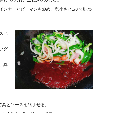
ンナーとピーマンも炒め、塩小さじ1/8 で味つ
スペ
ツグ
、具
て具とソースを絡ませる。