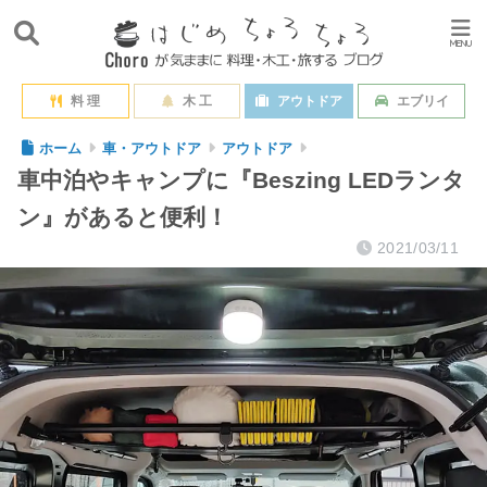
料 理
木 工
アウトドア
エブリイ
ホーム
車・アウトドア
アウトドア
車中泊やキャンプに『Beszing LEDランタ
ン』があると便利！
2021/03/11